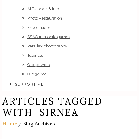
AI Tutorials & Info
Photo Restauration
Envo shader
SSAO in mobile games
Parallax photography
Tutorials
Old 3d work
Old 3d reel
SUPPORT ME
ARTICLES TAGGED
WITH: SIRNEA
Home
/ Blog Archives