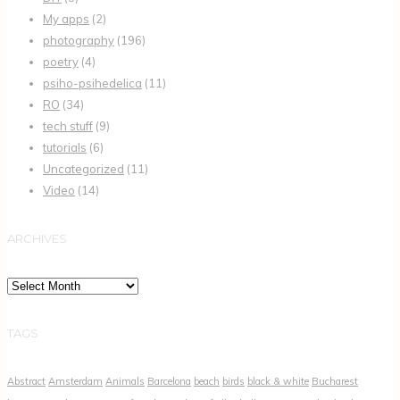
My apps
(2)
photography
(196)
poetry
(4)
psiho-psihedelica
(11)
RO
(34)
tech stuff
(9)
tutorials
(6)
Uncategorized
(11)
Video
(14)
ARCHIVES
Archives
TAGS
Abstract
Amsterdam
Animals
Barcelona
beach
birds
black & white
Bucharest