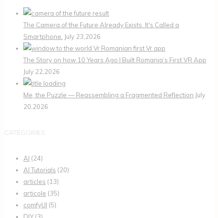
The Camera of the Future Already Exists. It's Called a
Smartphone.
July 23,2026
The Story on how 10 Years Ago I Built Romania’s First VR App
July 22,2026
Me, the Puzzle — Reassembling a Fragmented Reflection
July
20,2026
CATEGORIES
AI
(24)
AI Tutorials
(20)
articles
(13)
articole
(35)
comfyUI
(5)
DIY
(3)