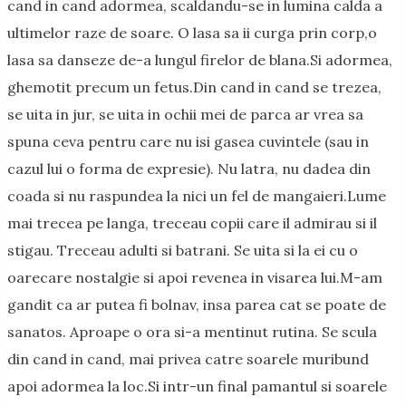
cand in cand adormea, scaldandu-se in lumina calda a
ultimelor raze de soare. O lasa sa ii curga prin corp,o
lasa sa danseze de-a lungul firelor de blana.Si adormea,
ghemotit precum un fetus.Din cand in cand se trezea,
se uita in jur, se uita in ochii mei de parca ar vrea sa
spuna ceva pentru care nu isi gasea cuvintele (sau in
cazul lui o forma de expresie). Nu latra, nu dadea din
coada si nu raspundea la nici un fel de mangaieri.Lume
mai trecea pe langa, treceau copii care il admirau si il
stigau. Treceau adulti si batrani. Se uita si la ei cu o
oarecare nostalgie si apoi revenea in visarea lui.M-am
gandit ca ar putea fi bolnav, insa parea cat se poate de
sanatos. Aproape o ora si-a mentinut rutina. Se scula
din cand in cand, mai privea catre soarele muribund
apoi adormea la loc.Si intr-un final pamantul si soarele