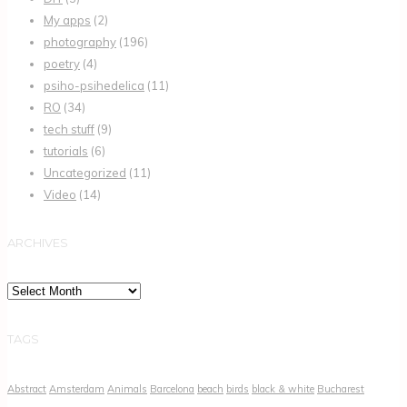
My apps
(2)
photography
(196)
poetry
(4)
psiho-psihedelica
(11)
RO
(34)
tech stuff
(9)
tutorials
(6)
Uncategorized
(11)
Video
(14)
ARCHIVES
Archives
TAGS
Abstract
Amsterdam
Animals
Barcelona
beach
birds
black & white
Bucharest