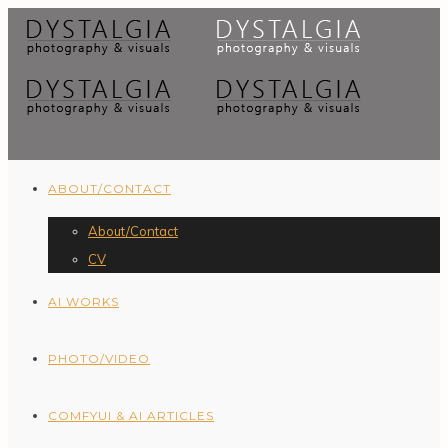
ABOUT/CONTACT
About/Contact
CV
AI WORKS
PHOTO/VIDEO
COMFYUI & AI ARTICLES