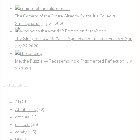
The Camera of the Future Already Exists. It's Called a
Smartphone.
July 23,2026
The Story on how 10 Years Ago I Built Romania’s First VR App
July 22,2026
Me, the Puzzle — Reassembling a Fragmented Reflection
July
20,2026
CATEGORIES
AI
(24)
AI Tutorials
(20)
articles
(13)
articole
(35)
comfyUI
(5)
DIY
(3)