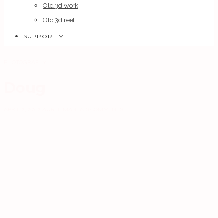
Old 3d work
Old 3d reel
SUPPORT ME
PHOTOGRAPHY
Doug
APRIL 2, 2012
AUREL MANEA
6 COMMENTS