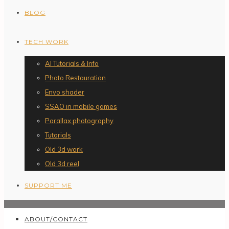
BLOG
TECH WORK
AI Tutorials & Info
Photo Restauration
Envo shader
SSAO in mobile games
Parallax photography
Tutorials
Old 3d work
Old 3d reel
SUPPORT ME
ABOUT/CONTACT