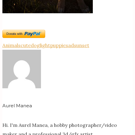
Animals
cute
dog
light
puppie
sad
sunset
Aurel Manea
Hi. I'm Aurel Manea, a hobby photographer/video
maker and a professional 3d/gfx artist.