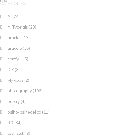
CATEGORIES
AI
(24)
AI Tutorials
(20)
articles
(13)
articole
(35)
comfyUI
(5)
DIY
(3)
My apps
(2)
photography
(196)
poetry
(4)
psiho-psihedelica
(11)
RO
(34)
tech stuff
(9)