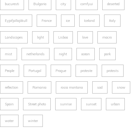
bucuresti
Bulgaria
city
comfyui
deserted
Eyjafjallajökull
France
ice
Iceland
Italy
Landscapes
light
Lisboa
love
macro
mist
netherlands
night
ocean
park
People
Portugal
Prague
proteste
protests
reflection
Romania
rosia montana
sad
snow
Spain
Street photo
sunrise
sunset
urban
water
winter